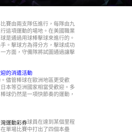
彩比賽由兩支隊伍進行，每隊由九
進行這項運動的場地。在美國職業
棒球是通過用球棒擊球來進行的。
場手。擊球方為得分方，擊球成功
另一方面，守備隊將試圖通過讓擊
歡迎的消遣活動
動。儘管棒球在歐洲地區更受歡
在日本等亞洲國家相當受歡迎。多
，棒球仍然是一項快節奏的運動，
球員在達到某個里程
台灣運動彩券
彩在單場比賽中打出了四個本壘