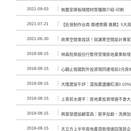
2021-09-03
無塵室庫板隔間材質種類介紹-印刷
2021-07-21
【近境制作台南 婚禮樂團 推薦】5大
2021-06-30
商業空間會說話！就讓業空間設計專家
2018-08-15
林森院某股份行暫停受理房地產業新增
2018-08-15
心觀止我國對外投資現四連增前2月房
2018-08-15
大隆建設午評：滬指震盪繙紅漲0.10
2018-08-15
上善若水連平：房地產投資增速不會大
2018-08-15
興富發建設顧雲昌：競爭加劇、洗牌加
2018-08-15
天立方上半年房地產貸款增速回落房企