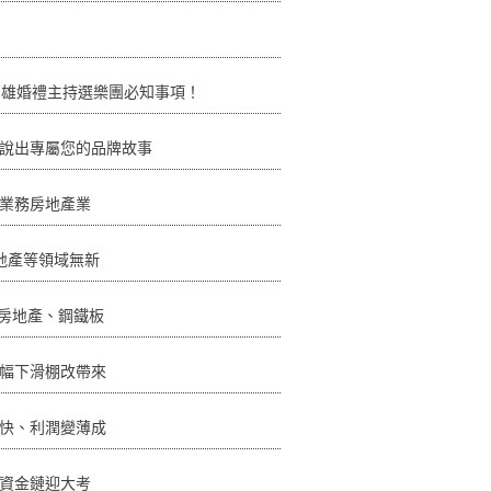
高雄婚禮主持選樂團必知事項！
說出專屬您的品牌故事
業務房地產業
地產等領域無新
%房地產、鋼鐵板
幅下滑棚改帶來
快、利潤變薄成
資金鏈迎大考